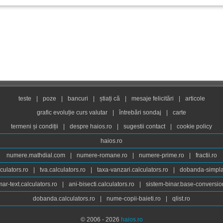
teste
|
poze
|
bancuri
|
știați că
|
mesaje felicitări
|
articole
grafic evoluție curs valutar
|
întrebări sondaj
|
carte
termeni și condiții
|
despre haios.ro
|
sugestii contact
|
cookie policy
haios.ro
numere.mathdial.com
|
numere-romane.ro
|
numere-prime.ro
|
fractii.ro
culators.ro
|
tva.calculators.ro
|
taxa-vanzari.calculators.ro
|
dobanda-simpla.
ar-text.calculators.ro
|
ani-bisecti.calculators.ro
|
sistem-binar.base-conversio
dobanda.calculators.ro
|
nume-copii-baieti.ro
|
qlist.ro
© 2006 - 2026
haios.ro