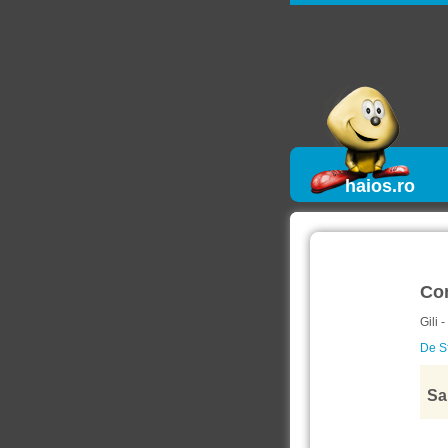
haios.ro
Co
Gili 
De Sf
Sa