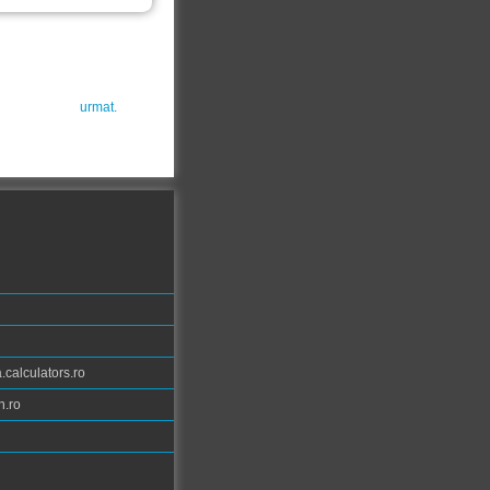
urmat.
calculators.ro
n.ro