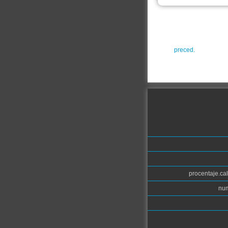
preced.
procentaje.cal
num