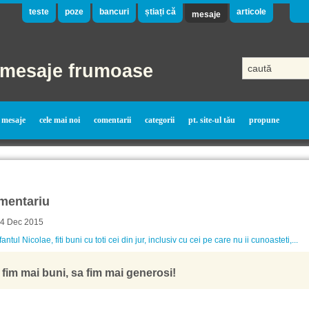
teste
poze
bancuri
știați că
articole
mesaje
mesaje frumoase
mesaje
cele mai noi
comentarii
categorii
pt. site-ul tău
propune
mentariu
- 4 Dec 2015
antul Nicolae, fiti buni cu toti cei din jur, inclusiv cu cei pe care nu ii cunoasteti,...
 fim mai buni, sa fim mai generosi!