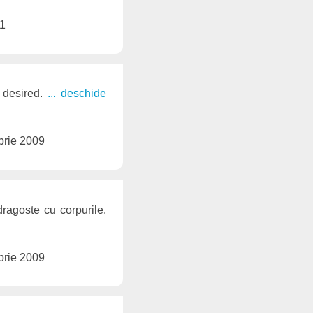
11
y desired.
... deschide
brie 2009
ragoste cu corpurile.
brie 2009