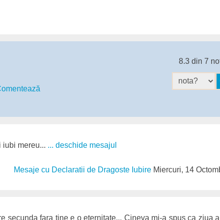
8.3 din 7 no
omentează
i iubi mereu...
... deschide mesajul
Mesaje cu Declaratii de Dragoste Iubire
Miercuri, 14 Octom
 secunda fara tine e o eternitate... Cineva mi-a spus ca ziua a