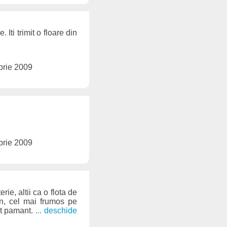
 Iti trimit o floare din
brie 2009
brie 2009
rie, altii ca o flota de
un, cel mai frumos pe
st pamant.
... deschide