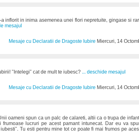
a inflorit in inima asemenea unei flori nepretuite, gingase si rare.
ide mesajul
Mesaje cu Declaratii de Dragoste Iubire
Miercuri, 14 Octom
ubirii! "Intelegi" cat de mult te iubesc?
... deschide mesajul
Mesaje cu Declaratii de Dragoste Iubire
Miercuri, 14 Octom
nii oameni spun ca un palc de calareti, altii ca o trupa de infante
i frumoase lucruri pe acest pamant intunecat. Dar eu va sp
ubesti". Tu esti pentru mine tot ce poate fi mai frumos pe ace