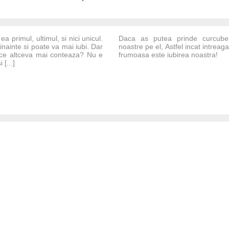
a primul, ultimul, si nici unicul.
Daca as putea prinde curcube
inainte si poate va mai iubi. Dar
noastre pe el, Astfel incat intrea
 ce altceva mai conteaza? Nu e
frumoasa este iubirea noastra!
 [...]