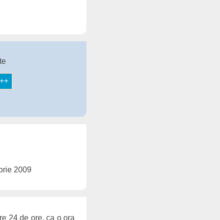
te
brie 2009
re 24 de ore, ca o ora