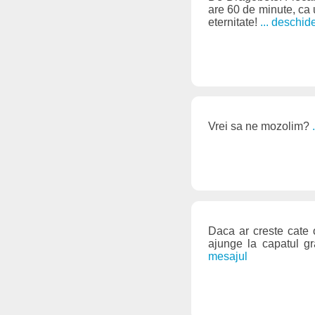
are 60 de minute, ca 
eternitate!
... deschid
Vrei sa ne mozolim?
Daca ar creste cate o
ajunge la capatul g
mesajul