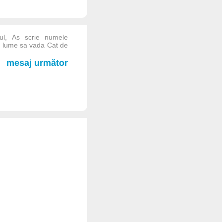
ul, As scrie numele
ga lume sa vada Cat de
mesaj următor