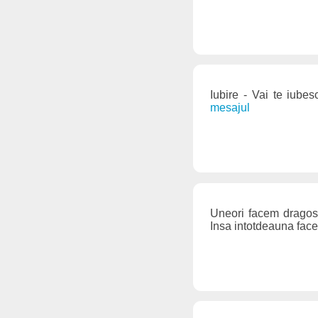
Iubire - Vai te iubes
mesajul
Uneori facem dragost
Insa intotdeauna fac