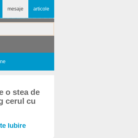
mesaje
articole
une
e o stea de
g cerul cu
te Iubire