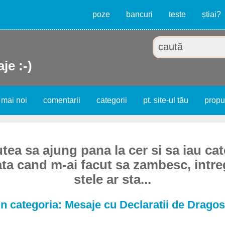
poze
bancuri
teste
știai?
je :-)
 mai noi
comentarii
categorii
pt. site-ul tău
prop
tea sa ajung pana la cer si sa iau cat
ata cand m-ai facut sa zambesc, intre
stele ar sta...
n categoria: Mesaje cu Declaratii de Dragos