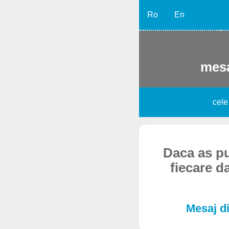
Ro
En
mesa
cele
Daca as pu
fiecare d
Mesaj di