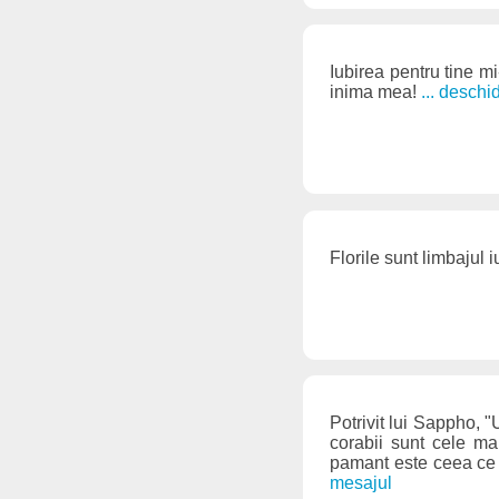
Iubirea pentru tine mi-
inima mea!
... desch
Florile sunt limbajul i
Potrivit lui Sappho, "U
corabii sunt cele ma
pamant este ceea ce i
mesajul