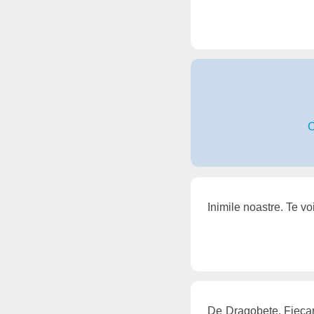
C
Inimile noastre. Te vo
De Dragobete. Fiecare