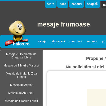
teste
poze
bancuri
știați că
m
mesaje frumoase
mesaje
cele mai noi
comentarii
categorii
pt.
haios.ro
Mesaje cu Declaratii de
Dragoste Iubire
Propune 
Mesaje de 1 Martie Martisor
Nu solicităm și nic
Mesaje de 8 Martie Ziua
Femeii
Mesaje de Agatat
Mesaje de Anul Nou
Mesaje de Craciun Fericit