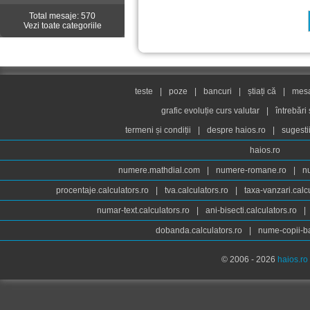
Total mesaje: 570
Vezi toate categoriile
teste
|
poze
|
bancuri
|
știați că
|
mesaj
grafic evoluție curs valutar
|
întrebări
termeni și condiții
|
despre haios.ro
|
sugesti
haios.ro
numere.mathdial.com
|
numere-romane.ro
|
n
procentaje.calculators.ro
|
tva.calculators.ro
|
taxa-vanzari.calc
numar-text.calculators.ro
|
ani-bisecti.calculators.ro
|
dobanda.calculators.ro
|
nume-copii-ba
© 2006 - 2026
haios.ro