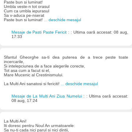
Paste bun si luminat!
Umbla veste-n tot orasul
Cum ca umbla iepurasul
Sa v-aduca pe-nserat
Paste bun si luminat!
... deschide mesajul
Mesaje de Pasti Paste Fericit
: : Ultima oară accesat: 08 aug,
17:33
Sfantul Gheorghe sa-ti dea puterea de a trece peste toate
incercarile,
Si intelepciunea de a face alegerile corecte,
Tot asa cum a facut si el,
Mare Mucenic al Crestinismului.
La Multi Ani sanatosi si fericiti!
... deschide mesajul
Mesaje de La Multi Ani Ziua Numelui
: : Ultima oară accesat:
08 aug, 17:24
La Multi Ani!
Iti doresc pentru Noul An urmatoarele:
Sa nu-ti cada nici parul si nici dintii,