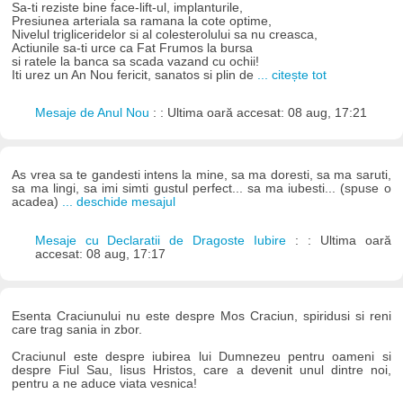
Sa-ti reziste bine face-lift-ul, implanturile,
Presiunea arteriala sa ramana la cote optime,
Nivelul trigliceridelor si al colesterolului sa nu creasca,
Actiunile sa-ti urce ca Fat Frumos la bursa
si ratele la banca sa scada vazand cu ochii!
Iti urez un An Nou fericit, sanatos si plin de
... citește tot
Mesaje de Anul Nou
: : Ultima oară accesat: 08 aug, 17:21
As vrea sa te gandesti intens la mine, sa ma doresti, sa ma saruti,
sa ma lingi, sa imi simti gustul perfect... sa ma iubesti... (spuse o
acadea)
... deschide mesajul
Mesaje cu Declaratii de Dragoste Iubire
: : Ultima oară
accesat: 08 aug, 17:17
Esenta Craciunului nu este despre Mos Craciun, spiridusi si reni
care trag sania in zbor.
Craciunul este despre iubirea lui Dumnezeu pentru oameni si
despre Fiul Sau, Iisus Hristos, care a devenit unul dintre noi,
pentru a ne aduce viata vesnica!