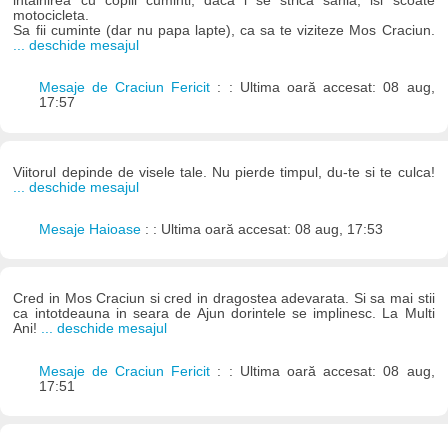
intalnirea cu copiii cuminti, daca i se strica sania, isi scoate
motocicleta.
Sa fii cuminte (dar nu papa lapte), ca sa te viziteze Mos Craciun.
... deschide mesajul
Mesaje de Craciun Fericit
: : Ultima oară accesat: 08 aug,
17:57
Viitorul depinde de visele tale. Nu pierde timpul, du-te si te culca!
... deschide mesajul
Mesaje Haioase
: : Ultima oară accesat: 08 aug, 17:53
Cred in Mos Craciun si cred in dragostea adevarata. Si sa mai stii
ca intotdeauna in seara de Ajun dorintele se implinesc. La Multi
Ani!
... deschide mesajul
Mesaje de Craciun Fericit
: : Ultima oară accesat: 08 aug,
17:51