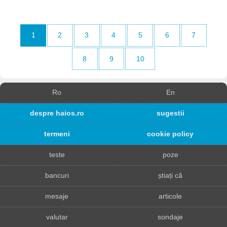
1
2
3
4
5
6
7
8
9
10
Ro
En
despre haios.ro
sugestii
termeni
cookie policy
teste
poze
bancuri
știați că
mesaje
articole
valutar
sondaje