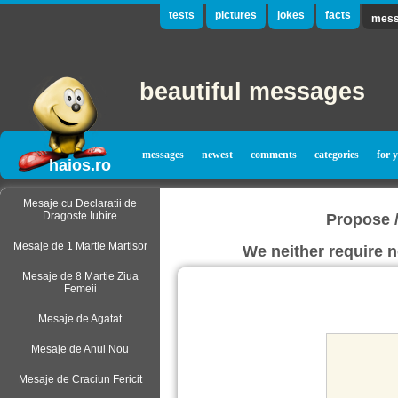
tests
pictures
jokes
facts
mess
beautiful messages
messages
newest
comments
categories
for y
haios.ro
Mesaje cu Declaratii de
Dragoste Iubire
Propose 
Mesaje de 1 Martie Martisor
We neither require n
Mesaje de 8 Martie Ziua
Femeii
Mesaje de Agatat
Mesaje de Anul Nou
Mesaje de Craciun Fericit