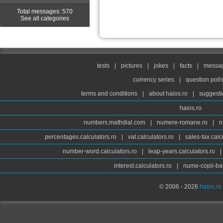
Total messages: 570
See all categories
tests
|
pictures
|
jokes
|
facts
|
messag
currency series
|
question poll
terms and conditions
|
about haios.ro
|
suggesti
haios.ro
numbers.mathdial.com
|
numere-romane.ro
|
n
percentages.calculators.ro
|
vat.calculators.ro
|
sales-tax.calc
number-word.calculators.ro
|
leap-years.calculators.ro
|
interest.calculators.ro
|
nume-copii-bai
© 2006 - 2026
haios.ro