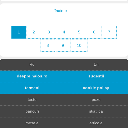
înainte
1
2
3
4
5
6
7
8
9
10
Ro
En
despre haios.ro
sugestii
termeni
cookie policy
teste
poze
bancuri
știați că
mesaje
articole