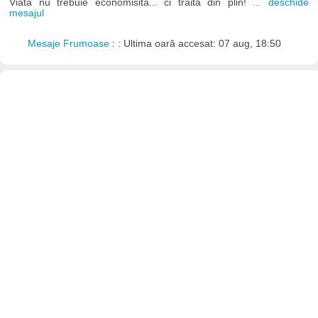
Viata nu trebuie economisita... ci traita din plin!
... deschide
mesajul
Mesaje Frumoase
: : Ultima oară accesat: 07 aug, 18:50