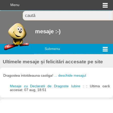
Menu
mesaje :-)
Submenu
Ultimele mesaje și felicitări accesate pe site
Dragostea intotdeauna castiga!
... deschide mesajul
Mesaje cu Declaratii de Dragoste Iubire
: : Ultima oară
accesat: 07 aug, 18:51