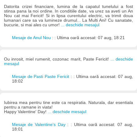
Datorita crizei financiare, lumina de la capatul tunelului a fost
stinsa pana la noi ordine. In conditiile date, va urez sa aveti un An
Nou cat mai Fericit! Si in lipsa curentului electric, va trimit doua
lumanari care sa va lumineze drumul... La Multi Ani! Cu sanatate,
bucurie, si mai ales cu umor!
... deschide mesajul
Mesaje de Anul Nou
: : Ultima oară accesat: 07 aug, 18:21
Ou inrosit, miel rumenit, cozonac marit, Paste Fericit!
... deschide
mesajul
Mesaje de Pasti Paste Fericit
: : Ultima oară accesat: 07 aug,
18:02
Iubirea mea pentru tine este ca respiratia. Naturala, dar esentiala
pentru a ramane in viata!
Happy Valentine' Day!
... deschide mesajul
Mesaje de Valentine's Day
: : Ultima oară accesat: 07 aug,
18:01